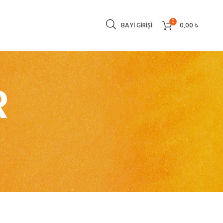
0
BAYI GIRIŞI
0,00
₺
R