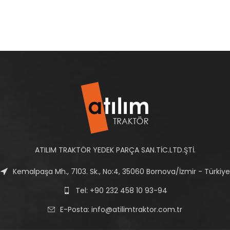
ATILIM TRAKTÖR YEDEK PARÇA SAN.TİC.LTD.ŞTİ.
Kemalpaşa Mh., 7103. Sk., No:4, 35060 Bornova/İzmir - Türkiye
Tel: +90 232 458 10 93-94
E-Posta:
info@atilimtraktor.com.tr