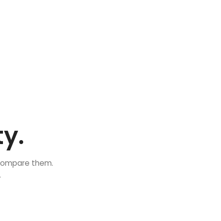
y.
 compare them.
.