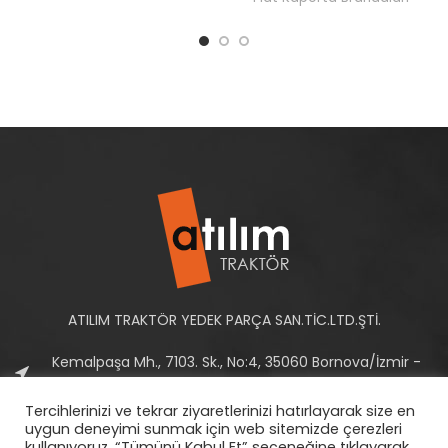
ATILIM TRAKTÖR YEDEK PARÇA SAN.TİC.LTD.ŞTİ.
Kemalpaşa Mh., 7103. Sk., No:4, 35060 Bornova/İzmir -
Türkiye
Tercihlerinizi ve tekrar ziyaretlerinizi hatırlayarak size en
Tel: +90 232 458 10 93-94
uygun deneyimi sunmak için web sitemizde çerezleri
kullanıyoruz. “Tümünü Kabul Et” seçeneğine tıklayarak