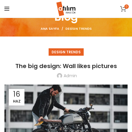
0
Blog
ANA SAYFA
DESIGN TRENDS
DESIGN TRENDS
The big design: Wall likes pictures
Admin
16
HAZ