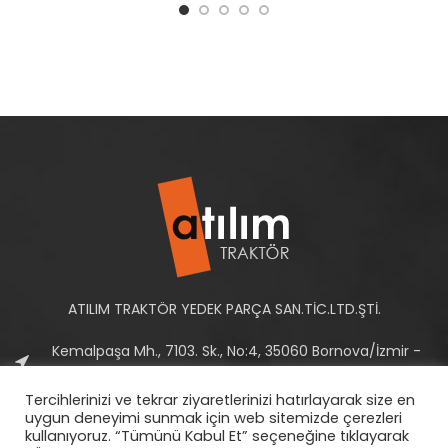
ATILIM TRAKTÖR YEDEK PARÇA SAN.TİC.LTD.ŞTİ.
Kemalpaşa Mh., 7103. Sk., No:4, 35060 Bornova/İzmir -
Türkiye
Tercihlerinizi ve tekrar ziyaretlerinizi hatırlayarak size en
Tel: +90 232 458 10 93-94
uygun deneyimi sunmak için web sitemizde çerezleri
kullanıyoruz. “Tümünü Kabul Et” seçeneğine tıklayarak
E-Posta:
info@atilimtraktor.com.tr