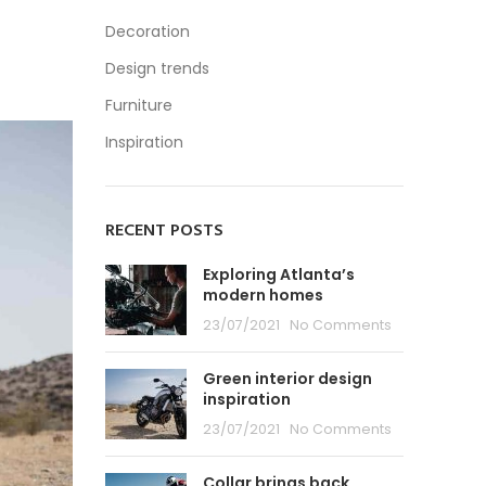
Decoration
Design trends
Furniture
Inspiration
RECENT POSTS
Exploring Atlanta’s
modern homes
23/07/2021
No Comments
Green interior design
inspiration
23/07/2021
No Comments
Collar brings back