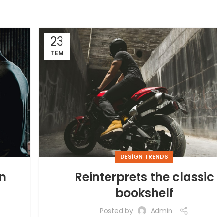
23
TEM
DESIGN TRENDS
rn
Reinterprets the classic
bookshelf
Posted by
Admin