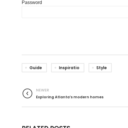
Password
Guide
Inspiratio
Style
NEWER
Exploring Atlanta’s modern homes