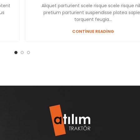
ptent
Aliquet parturient scele risque scele risque n
us
pretium parturient suspendisse platea sapi
torquent feugia...
CONTINUE READING