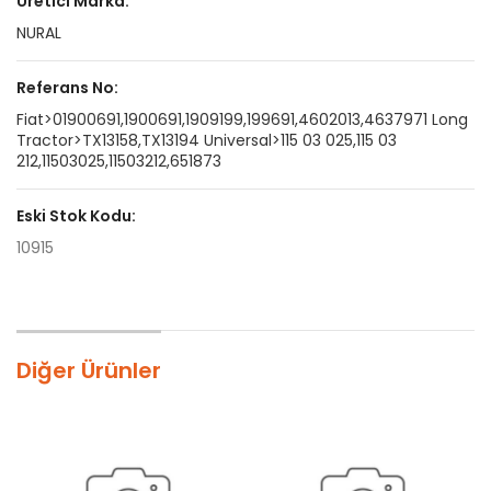
Üretici Marka:
NURAL
Referans No:
Fiat>01900691,1900691,1909199,199691,4602013,4637971 Long
Tractor>TX13158,TX13194 Universal>115 03 025,115 03
212,11503025,11503212,651873
Eski Stok Kodu:
10915
Diğer Ürünler