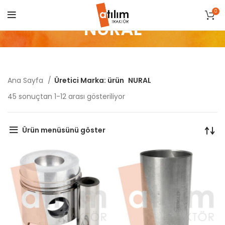
0
NURAL
Ana Sayfa
Üretici Marka: ürün
NURAL
Popülerliğe
45 sonuçtan 1-12 arası gösteriliyor
göre
sıralandı
Ürün menüsünü göster