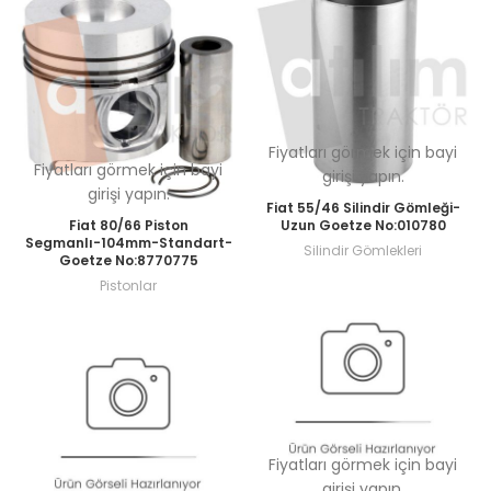
Fiyatları görmek için bayi
Fiyatları görmek için bayi
girişi yapın.
girişi yapın.
Fiat 55/46 Silindir Gömleği-
Fiat 80/66 Piston
Uzun Goetze No:010780
Segmanlı-104mm-Standart-
Silindir Gömlekleri
Goetze No:8770775
Pistonlar
Fiyatları görmek için bayi
girişi yapın.