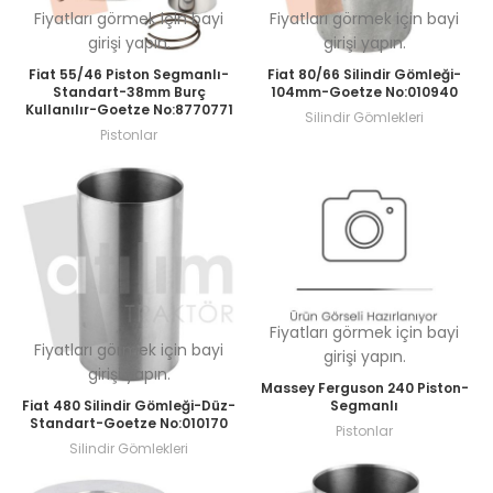
Fiyatları görmek için bayi
Fiyatları görmek için bayi
girişi yapın.
girişi yapın.
Fiat 55/46 Piston Segmanlı-
Fiat 80/66 Silindir Gömleği-
Standart-38mm Burç
104mm-Goetze No:010940
Kullanılır-Goetze No:8770771
Silindir Gömlekleri
Pistonlar
Fiyatları görmek için bayi
Fiyatları görmek için bayi
girişi yapın.
girişi yapın.
Massey Ferguson 240 Piston-
Fiat 480 Silindir Gömleği-Düz-
Segmanlı
Standart-Goetze No:010170
Pistonlar
Silindir Gömlekleri