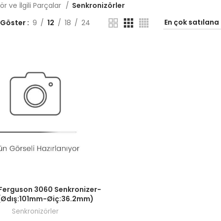
r ve İlgili Parçalar
Senkronizörler
 Göster
9
12
18
24
ı görmek için bayi girişi yapın.
Ferguson 3060 Senkronizer-
(Ødış:101mm-Øiç:36.2mm)
Senkronizörler