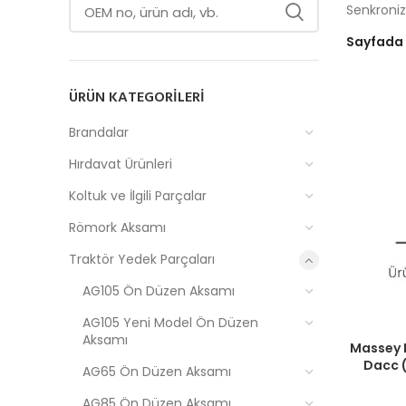
Senkronizö
Sayfada
ÜRÜN KATEGORILERI
Brandalar
Hırdavat Ürünleri
Koltuk ve İlgili Parçalar
Römork Aksamı
Traktör Yedek Parçaları
AG105 Ön Düzen Aksamı
AG105 Yeni Model Ön Düzen
Aksamı
Fiyatlar
Massey 
Dacc 
AG65 Ön Düzen Aksamı
AG85 Ön Düzen Aksamı