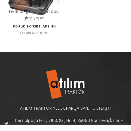
Fiyatları görmek için bayi
girişi yapın.
Koltuk-Forklift-Ahs 110
Forklift Koltukları
ATILIM TRAKTÖR YEDEK PARÇA SAN.TİC.LTD.ŞTİ.
Kemalpaşa Mh., 7103. Sk., No:4, 35060 Bornova/İzmir -
Türkiye