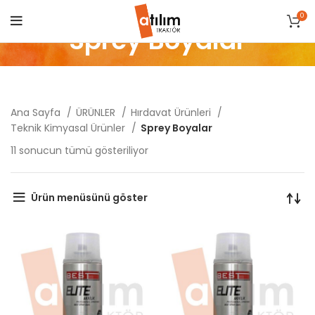
0
Sprey Boyalar
Ana Sayfa
ÜRÜNLER
Hırdavat Ürünleri
Teknik Kimyasal Ürünler
Sprey Boyalar
Popülerliğe
11 sonucun tümü gösteriliyor
göre
sıralandı
Ürün menüsünü göster