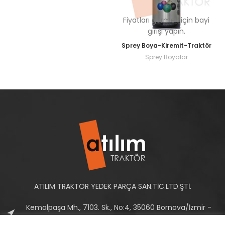
Fiyatları görmek için bayi
girişi yapın.
Sprey Boya-Kiremit-Traktör
Sprey Boyalar
ATILIM TRAKTÖR YEDEK PARÇA SAN.TİC.LTD.ŞTİ.
Kemalpaşa Mh., 7103. Sk., No:4, 35060 Bornova/İzmir -
Türkiye