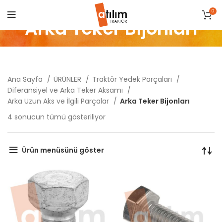
0
Arka Teker Bijonları
Ana Sayfa
ÜRÜNLER
Traktör Yedek Parçaları
Diferansiyel ve Arka Teker Aksamı
Arka Uzun Aks ve İlgili Parçalar
Arka Teker Bijonları
Popülerliğe
4 sonucun tümü gösteriliyor
göre
sıralandı
Ürün menüsünü göster