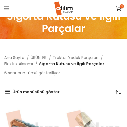
0
Sigorta Kutusu ve İlgili
Parçalar
Ana Sayfa
ÜRÜNLER
Traktör Yedek Parçaları
Elektrik Aksamı
Sigorta Kutusu ve İlgili Parçalar
Popülerliğe
6 sonucun tümü gösteriliyor
göre
sıralandı
Ürün menüsünü göster