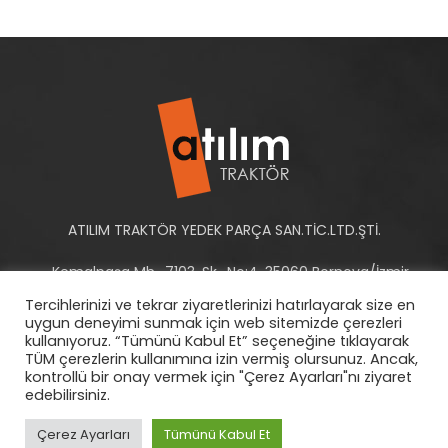
ATILIM TRAKTÖR YEDEK PARÇA SAN.TİC.LTD.ŞTİ.
Kemalpaşa Mh., 7103. Sk., No:4, 35060 Bornova/İzmir -
Türkiye
Tercihlerinizi ve tekrar ziyaretlerinizi hatırlayarak size en
uygun deneyimi sunmak için web sitemizde çerezleri
Tel: +90 232 458 10 93-94
kullanıyoruz. “Tümünü Kabul Et” seçeneğine tıklayarak
TÜM çerezlerin kullanımına izin vermiş olursunuz. Ancak,
E-Posta:
info@atilimtraktor.com.tr
kontrollü bir onay vermek için "Çerez Ayarları"nı ziyaret
edebilirsiniz.
Çerez Ayarları
Tümünü Kabul Et