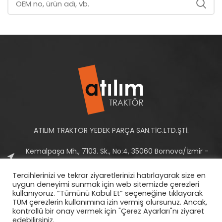
ATILIM TRAKTÖR YEDEK PARÇA SAN.TİC.LTD.ŞTİ.
Kemalpaşa Mh., 7103. Sk., No:4, 35060 Bornova/İzmir -
Türkiye
Tercihlerinizi ve tekrar ziyaretlerinizi hatırlayarak size en
Tel: +90 232 458 10 93-94
uygun deneyimi sunmak için web sitemizde çerezleri
kullanıyoruz. “Tümünü Kabul Et” seçeneğine tıklayarak
E-Posta:
info@atilimtraktor.com.tr
TÜM çerezlerin kullanımına izin vermiş olursunuz. Ancak,
kontrollü bir onay vermek için "Çerez Ayarları"nı ziyaret
edebilirsiniz.