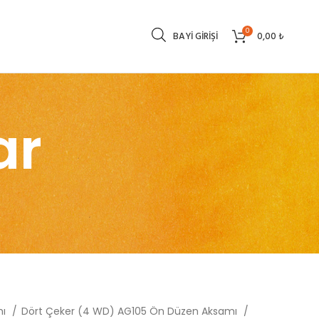
0
BAYI GIRIŞI
0,00
₺
ar
mı
Dört Çeker (4 WD) AG105 Ön Düzen Aksamı