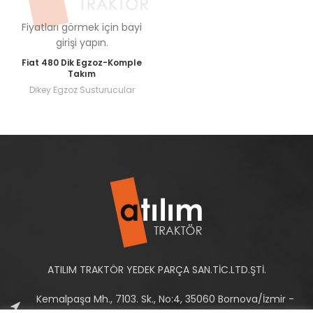
Fiyatları görmek için bayi
girişi yapın.
Fiat 480 Dik Egzoz-Komple
Takım
Dikey Egzoz Susturucular
ATILIM TRAKTÖR YEDEK PARÇA SAN.TİC.LTD.ŞTİ.
Kemalpaşa Mh., 7103. Sk., No:4, 35060 Bornova/İzmir -