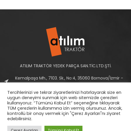
ATILIM TRAKTÖR YEDEK PARÇA SAN.TİC.LTD.ŞTİ.
Kemalpaşa Mh., 7103. Sk., No:4, 35060 Bornova/İzmir -
Türkiye
Tercihlerinizi ve tekrar ziyaretlerinizi hatırlayarak size en
Tel: +90 232 458 10 93-94
uygun deneyimi sunmak için web sitemizde çerezleri
kullanıyoruz. “Tümünü Kabul Et” seçeneğine tıklayarak
E-Posta:
info@atilimtraktor.com.tr
TÜM çerezlerin kullanımına izin vermiş olursunuz. Ancak,
kontrollü bir onay vermek için "Çerez Ayarları"nı ziyaret
edebilirsiniz.
Çerez Ayarları
Tümünü Kabul Et