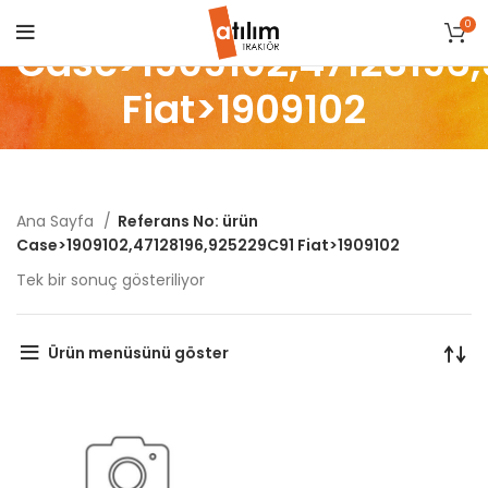
0
Case>1909102,47128196
Fiat>1909102
Ana Sayfa
Referans No: ürün
Case>1909102,47128196,925229C91 Fiat>1909102
Tek bir sonuç gösteriliyor
Ürün menüsünü göster