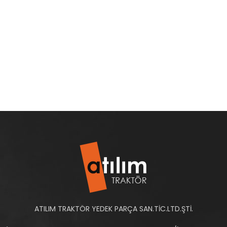
ATILIM TRAKTÖR YEDEK PARÇA SAN.TİC.LTD.ŞTİ.