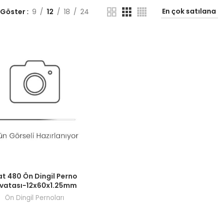
 Göster
9
12
18
24
ı görmek için bayi girişi yapın.
at 480 Ön Dingil Perno
ivatası-12x60x1.25mm
Ön Dingil Pernoları