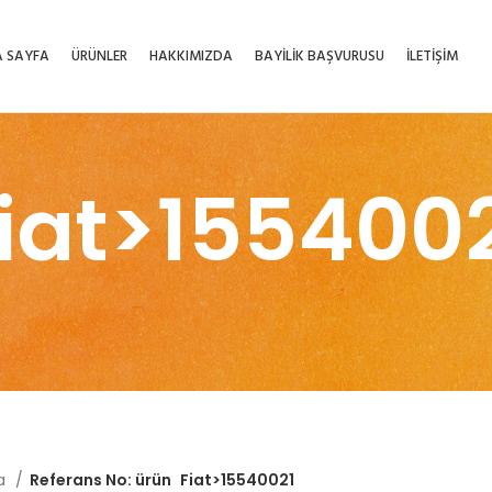
 SAYFA
ÜRÜNLER
HAKKIMIZDA
BAYİLİK BAŞVURUSU
İLETİŞİM
iat>155400
fa
Referans No: ürün
Fiat>15540021