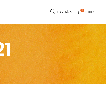
0
BAYI GIRIŞI
0,00
₺
21