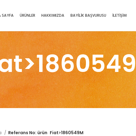
 SAYFA
ÜRÜNLER
HAKKIMIZDA
BAYİLİK BAŞVURUSU
İLETİŞİM
iat>186054
fa
Referans No: ürün
Fiat>1860549M