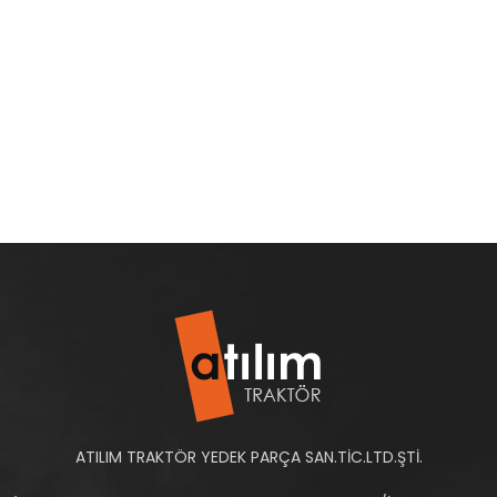
ATILIM TRAKTÖR YEDEK PARÇA SAN.TİC.LTD.ŞTİ.