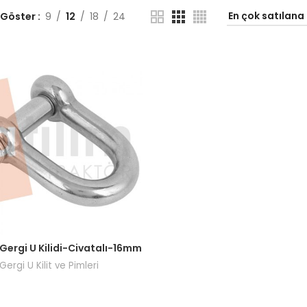
 Göster
9
12
18
24
ı görmek için bayi girişi yapın.
 Gergi U Kilidi-Civatalı-16mm
Gergi U Kilit ve Pimleri