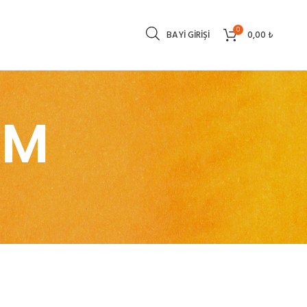
0
BAYI GIRIŞI
0,00
₺
9M