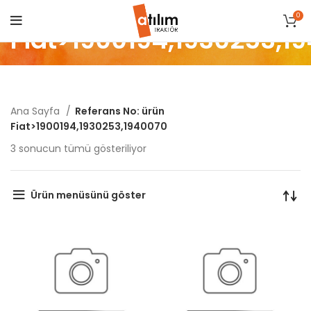
0
Fiat>1900194,1930253,1
Ana Sayfa
Referans No: ürün
Fiat>1900194,1930253,1940070
Popülerliğe
3 sonucun tümü gösteriliyor
göre
sıralandı
Ürün menüsünü göster