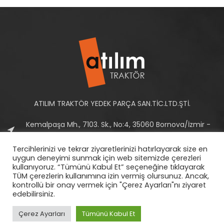
ATILIM TRAKTÖR YEDEK PARÇA SAN.TİC.LTD.ŞTİ.
Kemalpaşa Mh., 7103. Sk., No:4, 35060 Bornova/İzmir -
Türkiye
Tercihlerinizi ve tekrar ziyaretlerinizi hatırlayarak size en
Tel: +90 232 458 10 93-94
uygun deneyimi sunmak için web sitemizde çerezleri
kullanıyoruz. “Tümünü Kabul Et” seçeneğine tıklayarak
E-Posta:
info@atilimtraktor.com.tr
TÜM çerezlerin kullanımına izin vermiş olursunuz. Ancak,
kontrollü bir onay vermek için "Çerez Ayarları"nı ziyaret
edebilirsiniz.
Çerez Ayarları
Tümünü Kabul Et
2022
Atılım Traktör
|
Gizlilik Politikası