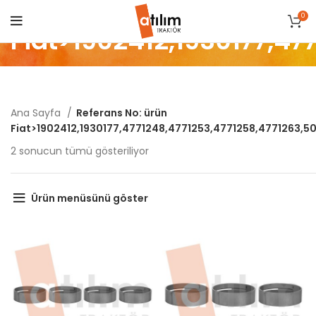
0
Fiat>1902412,1930177,4
Ana Sayfa
Referans No: ürün
Fiat>1902412,1930177,4771248,4771253,4771258,4771263,
Popülerliğe
2 sonucun tümü gösteriliyor
göre
sıralandı
Ürün menüsünü göster