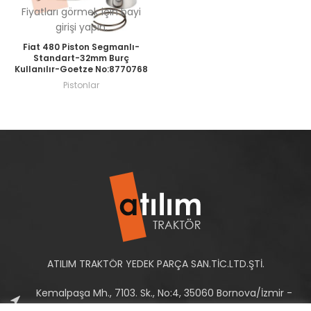
Fiyatları görmek için bayi
girişi yapın.
Fiat 480 Piston Segmanlı-
Standart-32mm Burç
Kullanılır-Goetze No:8770768
Pistonlar
ATILIM TRAKTÖR YEDEK PARÇA SAN.TİC.LTD.ŞTİ.
Kemalpaşa Mh., 7103. Sk., No:4, 35060 Bornova/İzmir -
Türkiye