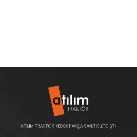
ATILIM TRAKTÖR YEDEK PARÇA SAN.TİC.LTD.ŞTİ.