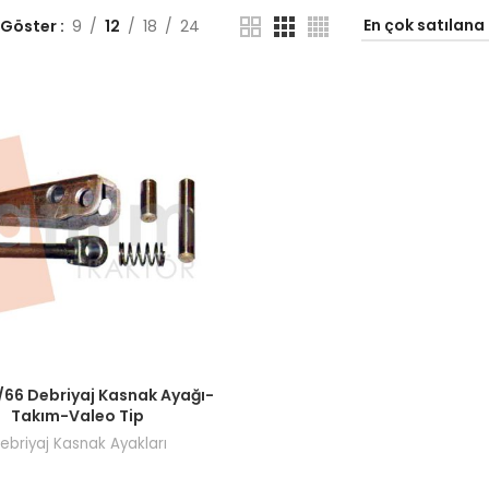
 Göster
9
12
18
24
ı görmek için bayi girişi yapın.
/66 Debriyaj Kasnak Ayağı-
Takım-Valeo Tip
ebriyaj Kasnak Ayakları