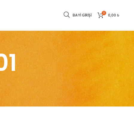
0
BAYI GIRIŞI
0,00
₺
01