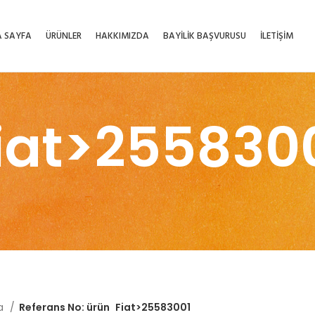
 SAYFA
ÜRÜNLER
HAKKIMIZDA
BAYİLİK BAŞVURUSU
İLETİŞİM
iat>255830
fa
Referans No: ürün
Fiat>25583001