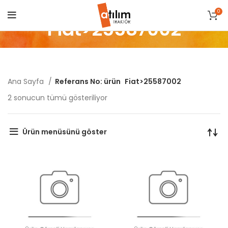
0
Fiat>25587002
Ana Sayfa
Referans No: ürün
Fiat>25587002
Popülerliğe
2 sonucun tümü gösteriliyor
göre
sıralandı
Ürün menüsünü göster