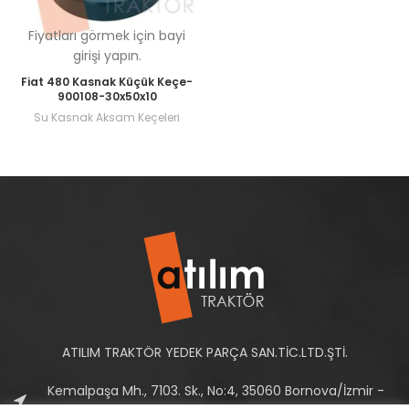
Fiyatları görmek için bayi
girişi yapın.
Fiat 480 Kasnak Küçük Keçe-
900108-30x50x10
Su Kasnak Aksam Keçeleri
ATILIM TRAKTÖR YEDEK PARÇA SAN.TİC.LTD.ŞTİ.
Kemalpaşa Mh., 7103. Sk., No:4, 35060 Bornova/İzmir -