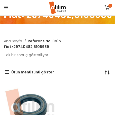
0
Fiat>29740482,5105989
Ana Sayfa
Referans No: ürün
Fiat>29740482,5105989
Tek bir sonuç gösteriliyor
Ürün menüsünü göster