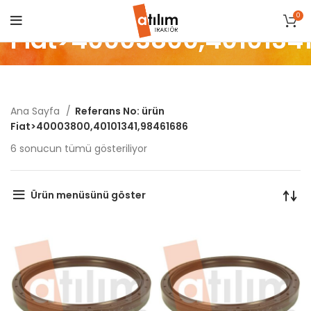
0
Fiat>40003800,4010134
Ana Sayfa
Referans No: ürün
Fiat>40003800,40101341,98461686
Popülerliğe
6 sonucun tümü gösteriliyor
göre
sıralandı
Ürün menüsünü göster