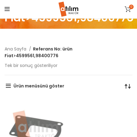
0
Fiat>4599561,98400776
Ana Sayfa
Referans No: ürün
Fiat>4599561,98400776
Tek bir sonuç gösteriliyor
Ürün menüsünü göster