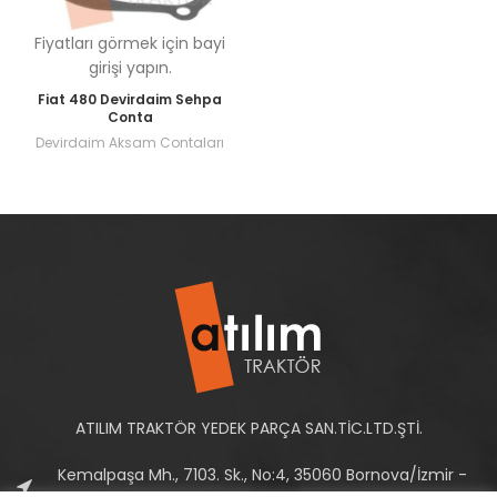
Fiyatları görmek için bayi
girişi yapın.
Fiat 480 Devirdaim Sehpa
Conta
Devirdaim Aksam Contaları
ATILIM TRAKTÖR YEDEK PARÇA SAN.TİC.LTD.ŞTİ.
Kemalpaşa Mh., 7103. Sk., No:4, 35060 Bornova/İzmir -