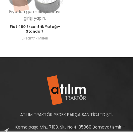
Fiyatları görmek için bayi
girişi yapın.
Fiat 480 Eksantrik Yatağı-
Standart
Eksantrik Milleri
ATILIM TRAKTÖR YEDEK PARÇA SAN.TİC.LTD.ŞTİ.
Kemalpaşa Mh., 7103. Sk., No:4, 35060 Bornova/İzmir -