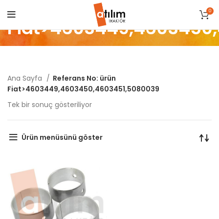
0
Fiat>4603449,4603450
Ana Sayfa
Referans No: ürün
Fiat>4603449,4603450,4603451,5080039
Tek bir sonuç gösteriliyor
Ürün menüsünü göster