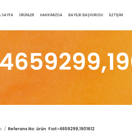
 SAYFA
ÜRÜNLER
HAKKIMIZDA
BAYİLİK BAŞVURUSU
İLETİŞİM
>4659299,19
fa
Referans No: ürün
Fiat>4659299,1901612