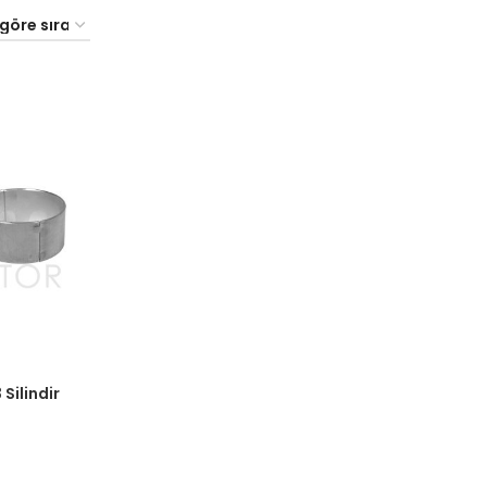
şi yapın.
Silindir