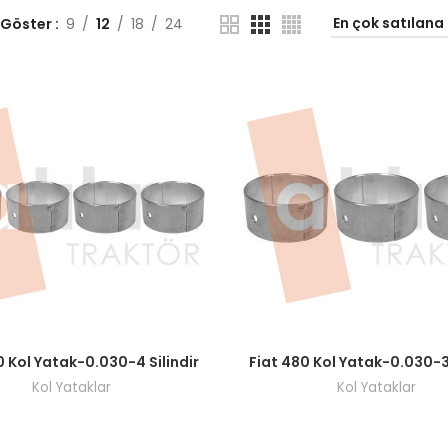
 Göster
9
12
18
24
ı görmek için bayi girişi yapın.
Fiyatları görmek için bayi giri
0 Kol Yatak-0.030-4 Silindir
Fiat 480 Kol Yatak-0.030-3 
Kol Yataklar
Kol Yataklar