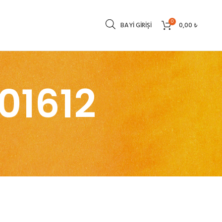
0
BAYI GIRIŞI
0,00
₺
01612