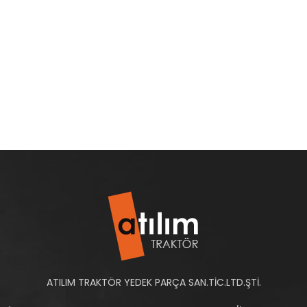
ATILIM TRAKTÖR YEDEK PARÇA SAN.TİC.LTD.ŞTİ.