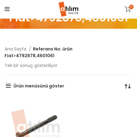
0
Fiat>4792878,4601061
Ana Sayfa
Referans No: ürün
Fiat>4792878,4601061
Tek bir sonuç gösteriliyor
Ürün menüsünü göster