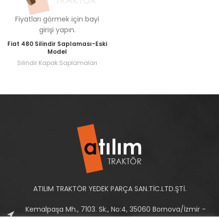
Fiyatları görmek için bayi
girişi yapın.
Fiat 480 Silindir Saplaması-Eski
Model
Silindir Kapak Saplamaları
ATILIM TRAKTÖR YEDEK PARÇA SAN.TİC.LTD.ŞTİ.
Kemalpaşa Mh., 7103. Sk., No:4, 35060 Bornova/İzmir -