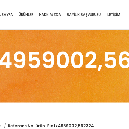
 SAYFA
ÜRÜNLER
HAKKIMIZDA
BAYİLİK BAŞVURUSU
İLETİŞİM
>4959002,5
fa
Referans No: ürün
Fiat>4959002,562324