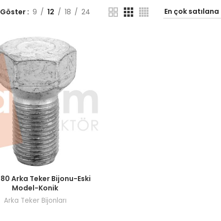
 Göster
9
12
18
24
ı görmek için bayi girişi yapın.
480 Arka Teker Bijonu-Eski
Model-Konik
Arka Teker Bijonları