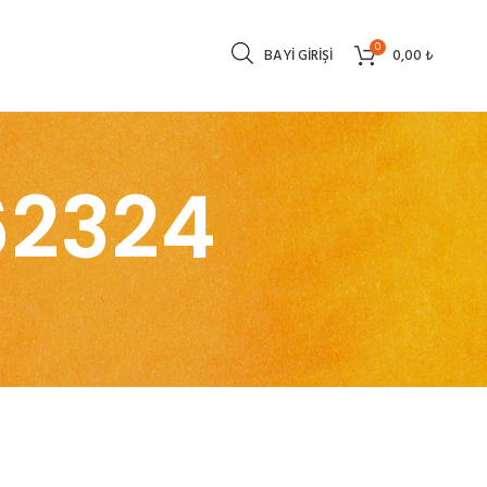
0
BAYI GIRIŞI
0,00
₺
62324