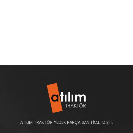
ATILIM TRAKTÖR YEDEK PARÇA SAN.TİC.LTD.ŞTİ.