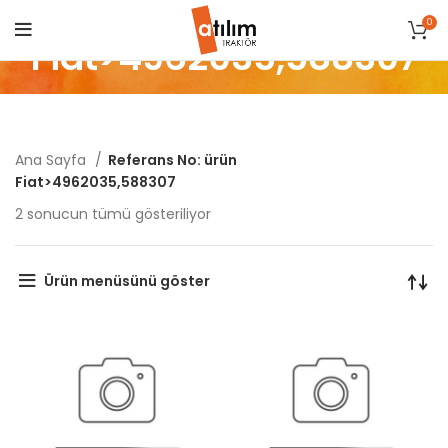
0
Fiat>4962035,588307
Ana Sayfa
Referans No: ürün
Fiat>4962035,588307
Popülerliğe
2 sonucun tümü gösteriliyor
göre
sıralandı
Ürün menüsünü göster