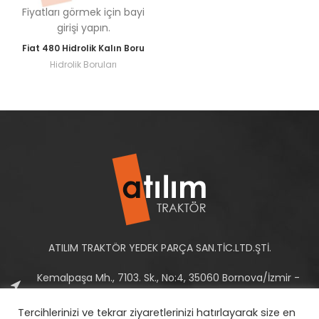
Fiyatları görmek için bayi
girişi yapın.
Fiat 480 Hidrolik Kalın Boru
Hidrolik Boruları
ATILIM TRAKTÖR YEDEK PARÇA SAN.TİC.LTD.ŞTİ.
Kemalpaşa Mh., 7103. Sk., No:4, 35060 Bornova/İzmir -
Türkiye
Tercihlerinizi ve tekrar ziyaretlerinizi hatırlayarak size en