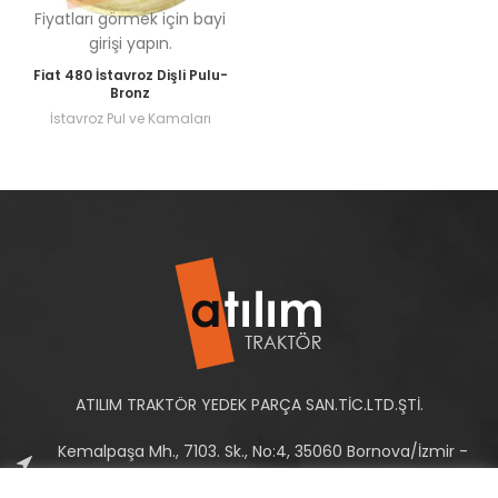
Fiyatları görmek için bayi
girişi yapın.
Fiat 480 İstavroz Dişli Pulu-
Bronz
İstavroz Pul ve Kamaları
ATILIM TRAKTÖR YEDEK PARÇA SAN.TİC.LTD.ŞTİ.
Kemalpaşa Mh., 7103. Sk., No:4, 35060 Bornova/İzmir -
Türkiye