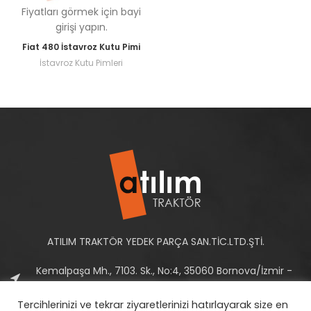
Fiyatları görmek için bayi
girişi yapın.
Fiat 480 İstavroz Kutu Pimi
İstavroz Kutu Pimleri
ATILIM TRAKTÖR YEDEK PARÇA SAN.TİC.LTD.ŞTİ.
Kemalpaşa Mh., 7103. Sk., No:4, 35060 Bornova/İzmir -
Türkiye
Tercihlerinizi ve tekrar ziyaretlerinizi hatırlayarak size en