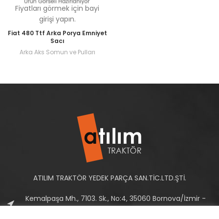
Fiyatları görmek için bayi
girişi yapın.
Fiat 480 Ttf Arka Porya Emniyet
Sacı
Arka Aks Somun ve Pulları
ATILIM TRAKTÖR YEDEK PARÇA SAN.TİC.LTD.ŞTİ.
Kemalpaşa Mh., 7103. Sk., No:4, 35060 Bornova/İzmir -
Türkiye