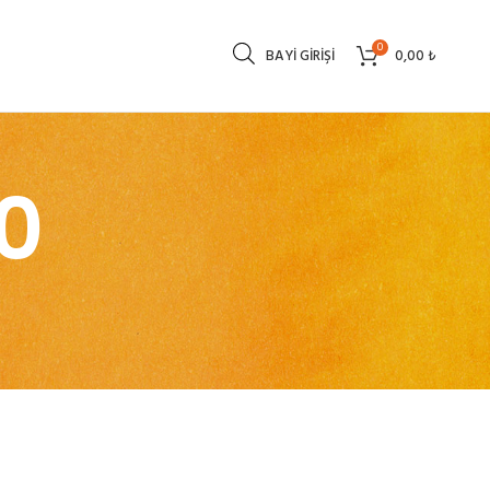
0
BAYI GIRIŞI
0,00
₺
0