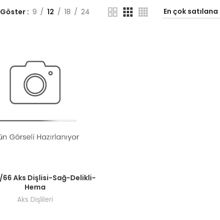
 Göster
9
12
18
24
ı görmek için bayi girişi yapın.
/66 Aks Dişlisi-Sağ-Delikli-
Hema
Aks Dişlileri