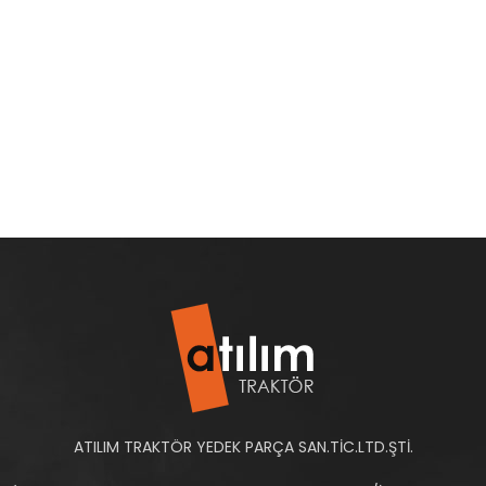
ATILIM TRAKTÖR YEDEK PARÇA SAN.TİC.LTD.ŞTİ.