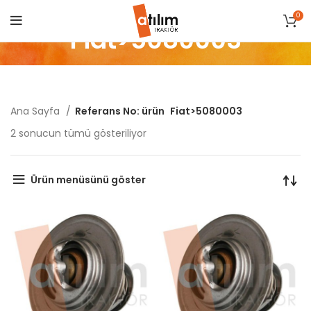
0
Fiat>5080003
Ana Sayfa
Referans No: ürün
Fiat>5080003
Popülerliğe
2 sonucun tümü gösteriliyor
göre
sıralandı
Ürün menüsünü göster