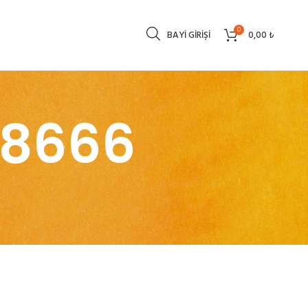
0
BAYI GIRIŞI
0,00
₺
78666