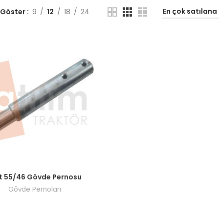
 Göster
9
12
18
24
ı görmek için bayi girişi yapın.
t 55/46 Gövde Pernosu
Gövde Pernoları