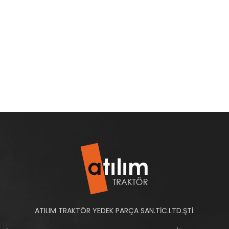
ATILIM TRAKTÖR YEDEK PARÇA SAN.TİC.LTD.ŞTİ.