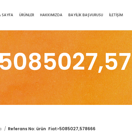
 SAYFA
ÜRÜNLER
HAKKIMIZDA
BAYİLİK BAŞVURUSU
İLETİŞİM
>5085027,5
fa
Referans No: ürün
Fiat>5085027,578666