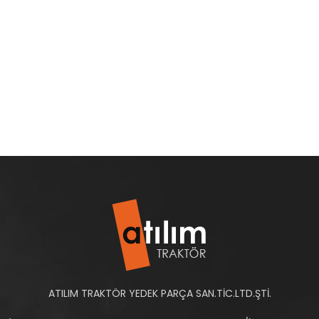
ATILIM TRAKTÖR YEDEK PARÇA SAN.TİC.LTD.ŞTİ.