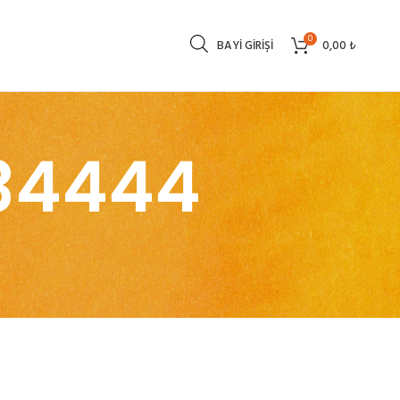
0
BAYI GIRIŞI
0,00
₺
134444