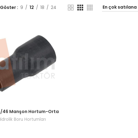
 Göster
9
12
18
24
ı görmek için bayi girişi yapın.
55/46 Manşon Hortum-Orta
idrolik Boru Hortumları