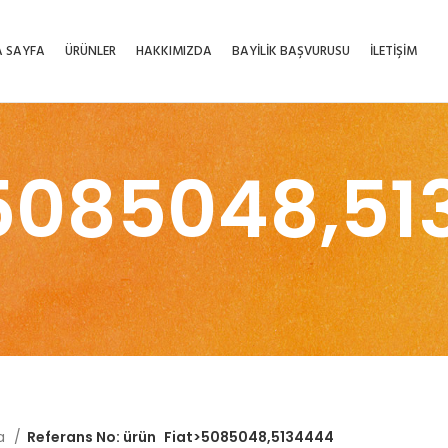
 SAYFA
ÜRÜNLER
HAKKIMIZDA
BAYİLİK BAŞVURUSU
İLETİŞİM
5085048,5
fa
Referans No: ürün
Fiat>5085048,5134444