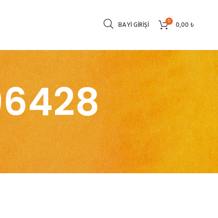
0
BAYI GIRIŞI
0,00
₺
96428