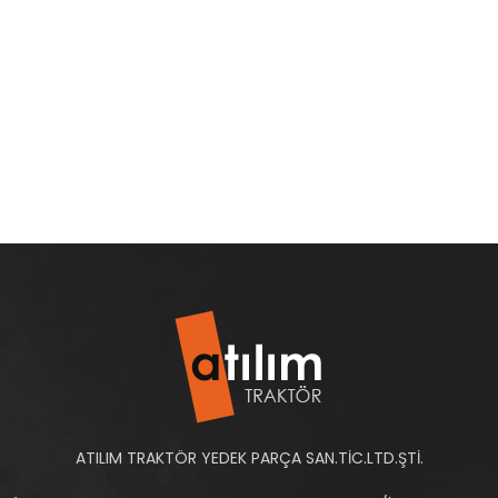
ATILIM TRAKTÖR YEDEK PARÇA SAN.TİC.LTD.ŞTİ.