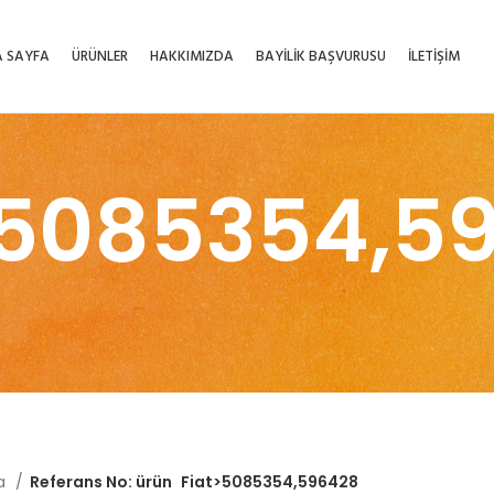
 SAYFA
ÜRÜNLER
HAKKIMIZDA
BAYİLİK BAŞVURUSU
İLETİŞİM
>5085354,5
fa
Referans No: ürün
Fiat>5085354,596428