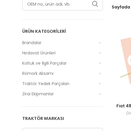
Sayfada
ÜRÜN KATEGORILERI
Brandalar
Hırdavat Ürünleri
Koltuk ve İlgili Parçalar
Römork Aksamı
Traktör Yedek Parçaları
Zirai Ekipmanlar
Fiyatlar
Fiat 4
Di
TRAKTÖR MARKASI