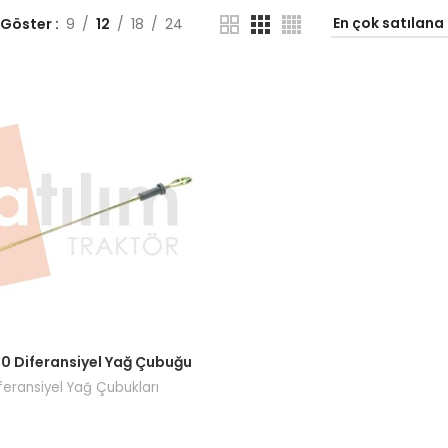
 Göster
9
12
18
24
ı görmek için bayi girişi yapın.
80 Diferansiyel Yağ Çubuğu
feransiyel Yağ Çubukları