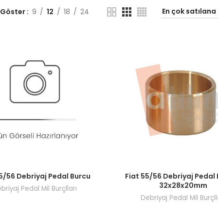
 Göster
9
12
18
24
ı görmek için bayi girişi yapın.
Fiyatları görmek için bayi giri
55/56 Debriyaj Pedal Burcu
Fiat 55/56 Debriyaj Pedal
32x28x20mm
briyaj Pedal Mil Burçlları
Debriyaj Pedal Mil Burçll