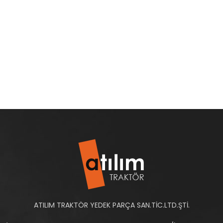
ATILIM TRAKTÖR YEDEK PARÇA SAN.TİC.LTD.ŞTİ.