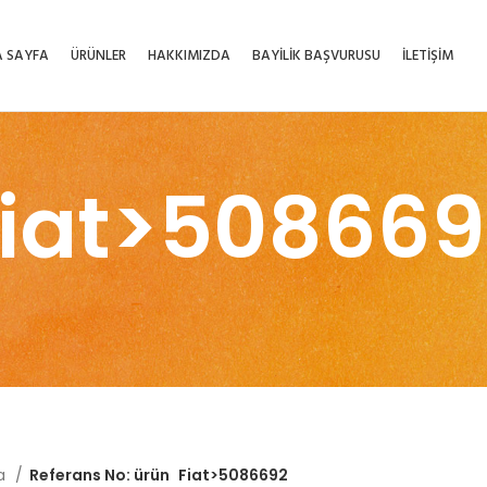
 SAYFA
ÜRÜNLER
HAKKIMIZDA
BAYİLİK BAŞVURUSU
İLETİŞİM
Fiat>508669
fa
Referans No: ürün
Fiat>5086692