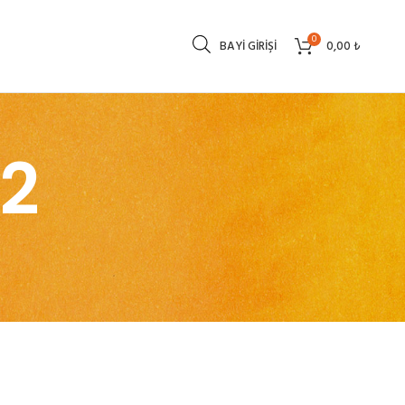
0
BAYI GIRIŞI
0,00
₺
2