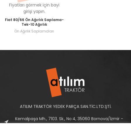
Fiyatları görmek için bayi
girişi yapın.
Fiat 80/66 Ön Ağırlık Saplama-
Tek-10 Ağırlık
Ön Ağırlık Saplamaları
ATILIM TRAKTÖR YEDEK PARÇA SAN.TİC.LTD.ŞTİ.
Kemalpaşa Mh., 7103. Sk., No:4, 35060 Bornova/İzmir -
Türkiye