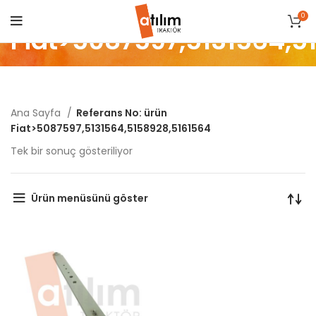
0
Fiat>5087597,5131564,5
Ana Sayfa
Referans No: ürün
Fiat>5087597,5131564,5158928,5161564
Tek bir sonuç gösteriliyor
Ürün menüsünü göster