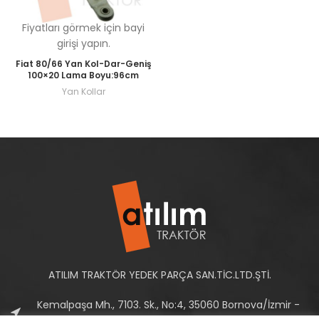
Fiyatları görmek için bayi
girişi yapın.
Fiat 80/66 Yan Kol-Dar-Geniş
100×20 Lama Boyu:96cm
Yan Kollar
ATILIM TRAKTÖR YEDEK PARÇA SAN.TİC.LTD.ŞTİ.
Kemalpaşa Mh., 7103. Sk., No:4, 35060 Bornova/İzmir -