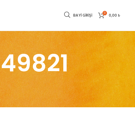
0
BAYI GIRIŞI
0,00
₺
249821