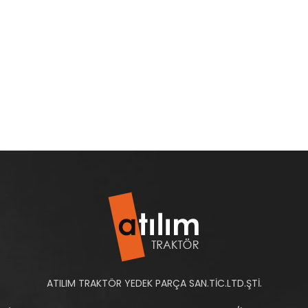
ATILIM TRAKTÖR YEDEK PARÇA SAN.TİC.LTD.ŞTİ.