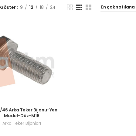
 Göster
9
12
18
24
ı görmek için bayi girişi yapın.
5/46 Arka Teker Bijonu-Yeni
Model-Düz-M16
Arka Teker Bijonları