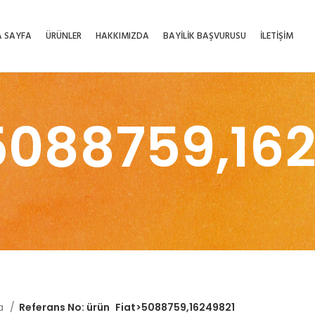
 SAYFA
ÜRÜNLER
HAKKIMIZDA
BAYİLİK BAŞVURUSU
İLETİŞİM
5088759,16
fa
Referans No: ürün
Fiat>5088759,16249821