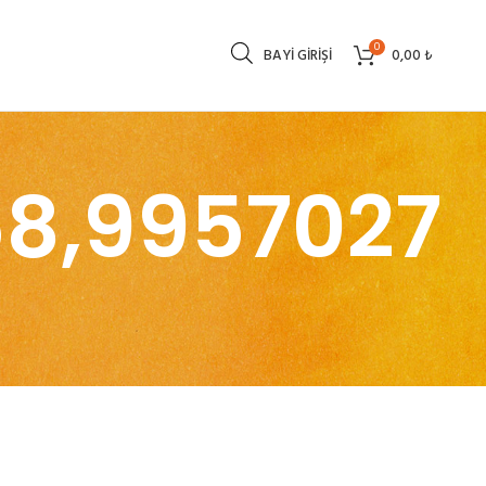
0
BAYI GIRIŞI
0,00
₺
58,9957027