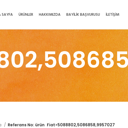
 SAYFA
ÜRÜNLER
HAKKIMIZDA
BAYİLİK BAŞVURUSU
İLETİŞİM
802,50868
fa
Referans No: ürün
Fiat>5088802,5086858,9957027