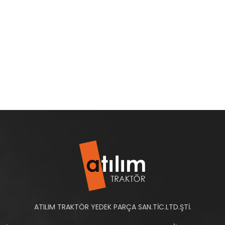
ATILIM TRAKTÖR YEDEK PARÇA SAN.TİC.LTD.ŞTİ.