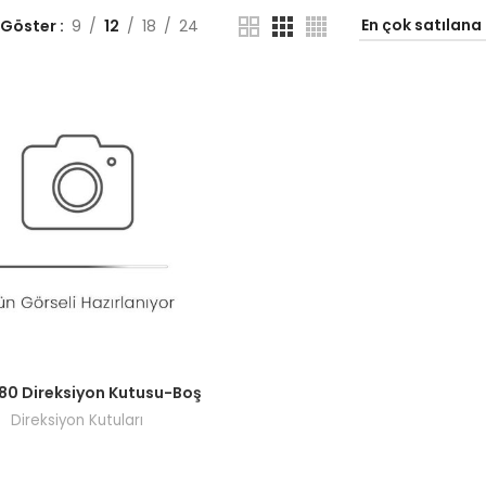
 Göster
9
12
18
24
ı görmek için bayi girişi yapın.
480 Direksiyon Kutusu-Boş
Direksiyon Kutuları