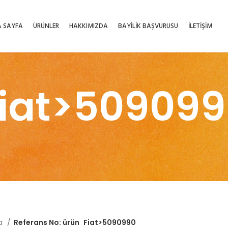
 SAYFA
ÜRÜNLER
HAKKIMIZDA
BAYİLİK BAŞVURUSU
İLETİŞİM
iat>50909
fa
Referans No: ürün
Fiat>5090990