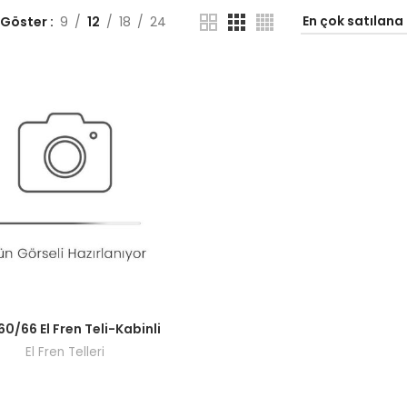
 Göster
9
12
18
24
ı görmek için bayi girişi yapın.
60/66 El Fren Teli-Kabinli
El Fren Telleri