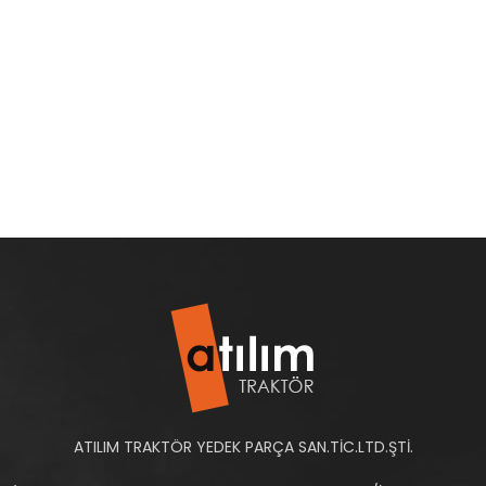
ATILIM TRAKTÖR YEDEK PARÇA SAN.TİC.LTD.ŞTİ.