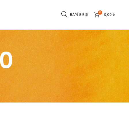
0
BAYI GIRIŞI
0,00
₺
90