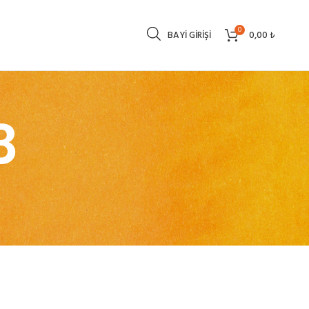
0
BAYI GIRIŞI
0,00
₺
8