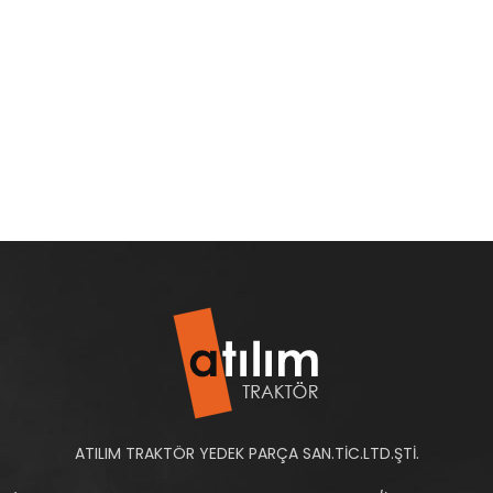
ATILIM TRAKTÖR YEDEK PARÇA SAN.TİC.LTD.ŞTİ.