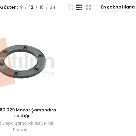
 Göster
9
12
18
24
ı görmek için bayi girişi yapın.
480 029 Mazot Şamandıra
Lastiği
 Depo Şamandırası ve İlgili
Parçalar