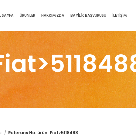
 SAYFA
ÜRÜNLER
HAKKIMIZDA
BAYİLİK BAŞVURUSU
İLETİŞİM
Fiat>511848
fa
Referans No: ürün
Fiat>5118488