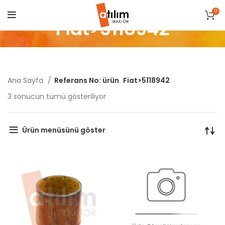
0
Fiat>5118942
Ana Sayfa
Referans No: ürün
Fiat>5118942
Popülerliğe
3 sonucun tümü gösteriliyor
göre
sıralandı
Ürün menüsünü göster