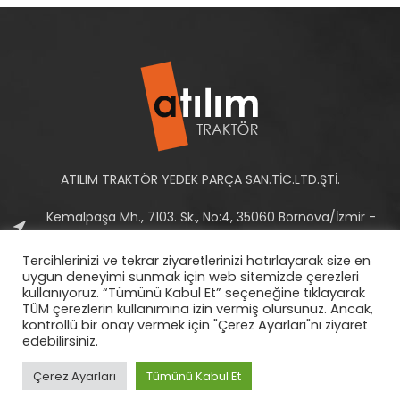
ATILIM TRAKTÖR YEDEK PARÇA SAN.TİC.LTD.ŞTİ.
Kemalpaşa Mh., 7103. Sk., No:4, 35060 Bornova/İzmir -
Türkiye
Tercihlerinizi ve tekrar ziyaretlerinizi hatırlayarak size en
Tel: +90 232 458 10 93-94
uygun deneyimi sunmak için web sitemizde çerezleri
kullanıyoruz. “Tümünü Kabul Et” seçeneğine tıklayarak
E-Posta:
info@atilimtraktor.com.tr
TÜM çerezlerin kullanımına izin vermiş olursunuz. Ancak,
kontrollü bir onay vermek için "Çerez Ayarları"nı ziyaret
edebilirsiniz.
Çerez Ayarları
Tümünü Kabul Et
2022
Atılım Traktör
|
Gizlilik Politikası