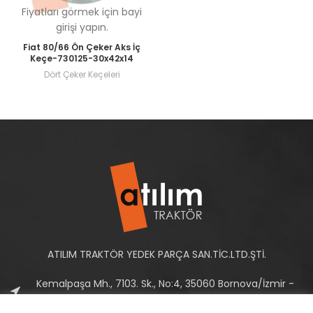
Fiyatları görmek için bayi
girişi yapın.
Fiat 80/66 Ön Çeker Aks İç
Keçe-730125-30x42x14
Dört Çeker Keçeleri
ATILIM TRAKTÖR YEDEK PARÇA SAN.TİC.LTD.ŞTİ.
Kemalpaşa Mh., 7103. Sk., No:4, 35060 Bornova/İzmir -
Türkiye